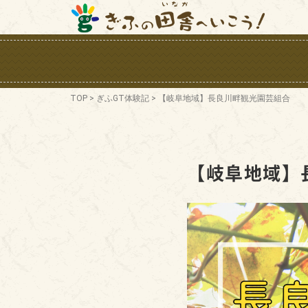
TOP
>
ぎふGT体験記
>
【岐阜地域】長良川畔観光園芸組合
【岐阜地域】