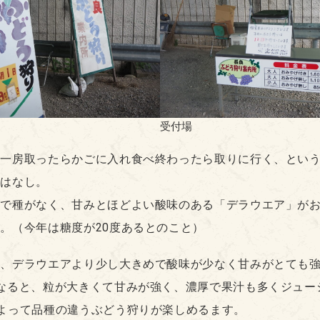
受付場
、一房取ったらかごに入れ食べ終わったら取りに行く、とい
限はなし。
粒で種がなく、甘みとほどよい酸味のある「デラウエア」が
。（今年は糖度が20度あるとのこと）
と、デラウエアより少し大きめで酸味が少なく甘みがとても
なると、粒が大きくて甘みが強く、濃厚で果汁も多くジュー
よって品種の違うぶどう狩りが楽しめるます。