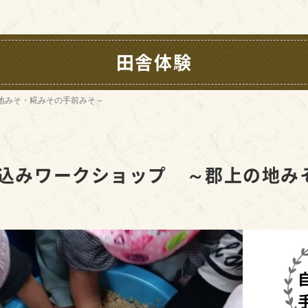
田舎体験
地みそ・糀みその手前みそ～
仕込みワークショップ ～郡上の地み