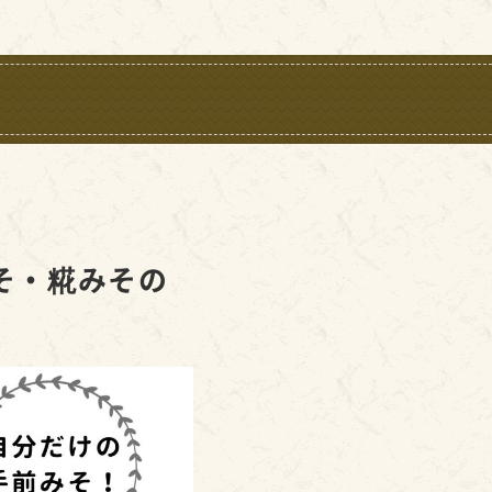
そ・糀みその