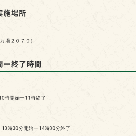
実施場所
町万場２０７０）
間ー終了時間
10時開始ー11時終了
、13時30分開始ー14時30分終了