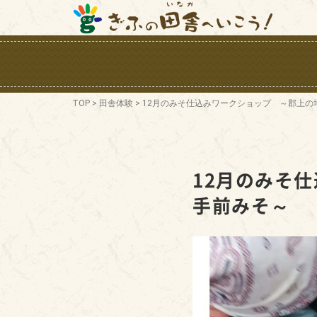
TOP
>
田舎体験
>
12月のみそ仕込みワークショップ ～郡上の
12月のみそ
手前みそ～