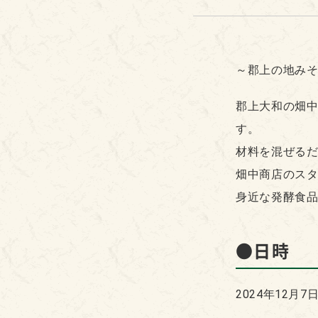
～郡上の地み
郡上大和の畑
す。
材料を混ぜるだ
畑中商店のス
身近な発酵食
●日時
2024年12月7