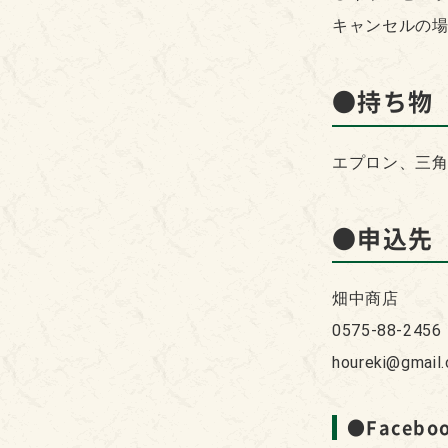
キャンセルの場
●持ち
エプロン、三
●申込先
畑中商店
0575-88-2456
houreki@gmail
●
Faceb