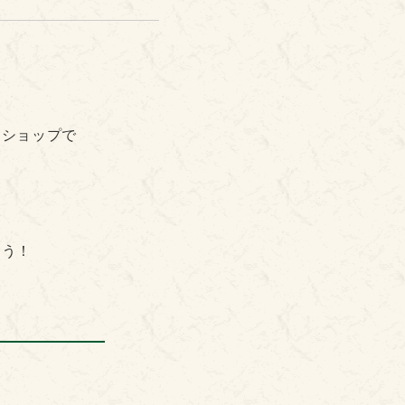
クショップで
。
ょう！