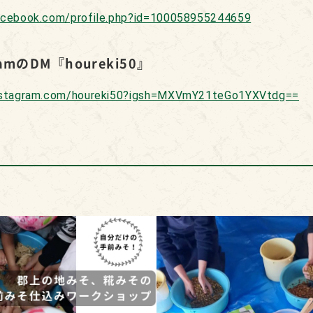
acebook.com/profile.php?id=100058955244659
ramのDM『houreki50』
nstagram.com/houreki50?igsh=MXVmY21teGo1YXVtdg==