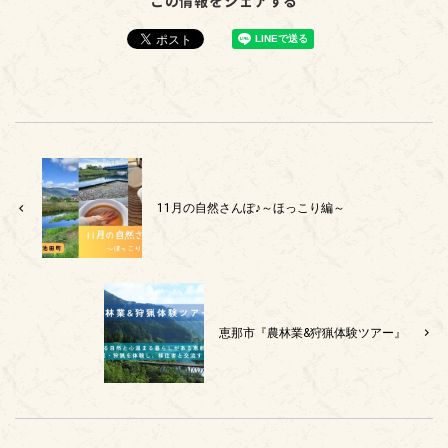
11月の自然さんぽ♪～ほっこり編～
恵那市『農林業&狩猟体験ツアー』