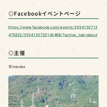
◎Facebookイベントページ
https://www.facebook.com/events/3934130713
475822/3934130720142488/?active_tab=about
◎主催
草maruke