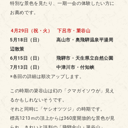
特別な景色を見たり、一期一会の体験したい方に
お薦めです。
4月29日（祝・火） 下呂市・簗谷山
5月18日（日） 高山市・奥飛騨温泉平湯周
辺散策
6月15日（日） 飛騨市・天生県立自然公園
7月13日（日） 中津川市・付知峡
※各回の詳細は順次アップします。
この時期の簗谷山は幻の「クマガイソウが」見え
るかもしれないそうです。
それと同時に「ヤシオツツジ」の時期です。
標高1213ｍの頂上からは360度開放的な景色が見
られ、きれいと評判の「飛騨金山・簗谷山」。