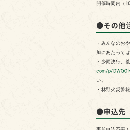
開催時間内（10
●その他
・みんなのお
加にあたって
・少雨決行、荒天
com/p/DWQOI
い。
・林野火災警
●申込先
事前申込不要