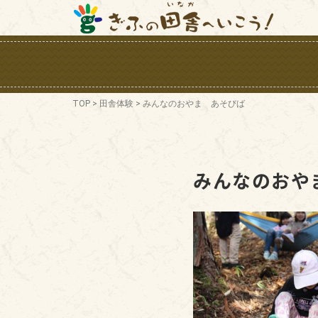
TOP
>
田舎体験
>
みんなのおやま あそびば
みんなのおや