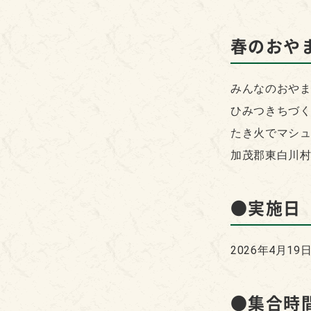
春のおや
みんなのおや
ひみつきちづく
たき火でマシ
加茂郡東白川
●実施日
2026年4月19
●集合時