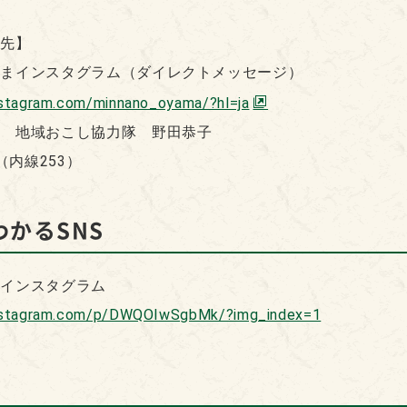
せ先】
やまインスタグラム（ダイレクトメッセージ）
nstagram.com/minnano_oyama/?hl=ja
場 地域おこし協力隊 野田恭子
11（内線253）
かるSNS
まインスタグラム
instagram.com/p/DWQOIwSgbMk/?img_index=1