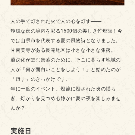
人の手で灯された火で人の心を灯す───
静穏な夜の境内を彩る1500個の美しき竹燈籠！今
では山県市を代表する夏の風物詩となりました。
甘南美寺がある長滝地区は小さな小さな集落。
過疎化が進む集落のために、そこに暮らす地域の
人が「何か面白いことをしよう！」と始めたのが
「燈す」のきっかけです。
年に一度のイベント。燈籠に燈された炎の揺ら
ぎ、灯かりを見つめ心静かに夏の夜を楽しみませ
んか？
実施日