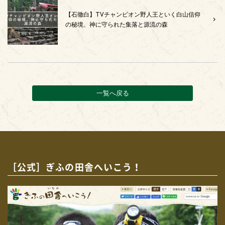
【石徹白】TVチャンピオン野人王といく白山信仰
の秘境、神に守られた集落と源流の森
一覧へ戻る
［公式］ぎふの田舎へいこう！