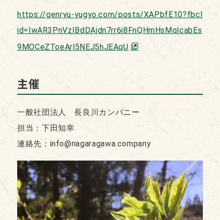
https://genryu-yugyo.com/posts/XAPbfE10?fbcl
id=IwAR3PnVzIBdDAjdn7rr6i8FnQHmHsMqlcabEs
9MOCeZToeArl5NEJ5hJEAqU
主催
一般社団法人 長良川カンパニー
担当：下田知幸
連絡先：info@nagaragawa.company