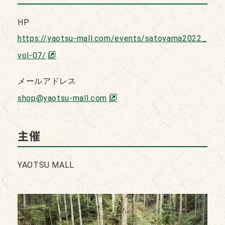
HP
https://yaotsu-mall.com/events/satoyama2022_
vol-07/
メールアドレス
shop@yaotsu-mall.com
主催
YAOTSU MALL