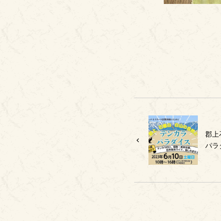
郡上
パラ