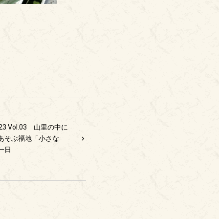
3 Vol.03 山里の中に
あそぶ福地「小さな
す一日