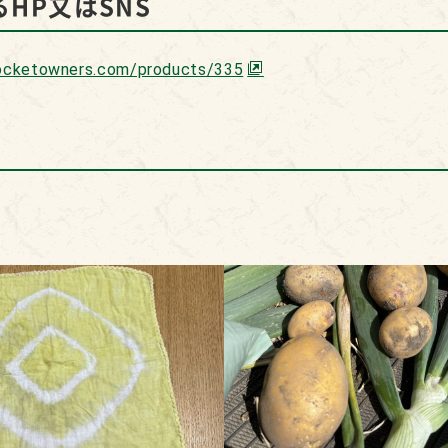
HP又はSNS
ocketowners.com/products/335