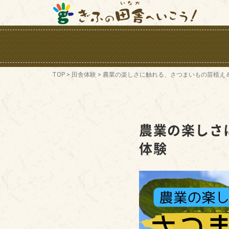
TOP
>
田舎体験
>
農業の楽しさに触れる、さつまいもの苗植え
農業の楽しさ
体験