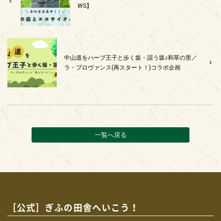
WS】
中山道をハーブ王子と歩く坂・謡う坂♪和草の里／
ラ・プロヴァンス(再スタート！)コラボ企画
一覧へ戻る
［公式］ぎふの田舎へいこう！