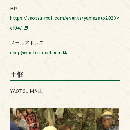
HP
https://yaotsu-mall.com/events/yamazato2023v
ol04/
メールアドレス
shop@yaotsu-mall.com
主催
YAOTSU MALL