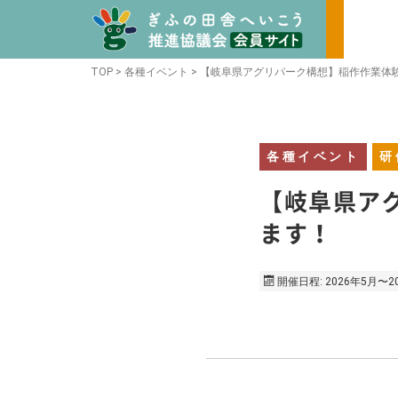
TOP
>
各種イベント
>
【岐阜県アグリパーク構想】稲作作業体
各種イベント
研
【岐阜県ア
ます！
開催日程: 2026年5月〜