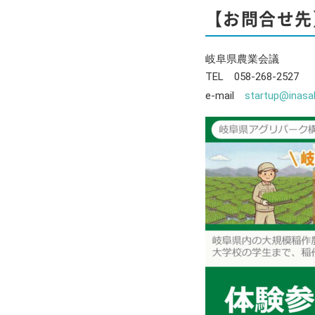
【お問合せ先
岐阜県農業会議
TEL 058-268-2527
e-mail
startup@inasaku