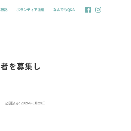
体験記
ボランティア派遣
なんでもQ&A
加者を募集し
公開済み: 2026年6月23日