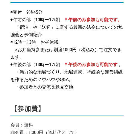
◉受付 9時45分
◉午前の部（10時ー12時）
＊午前のみ参加も可能です。
「宿泊」や「送迎」に関する最新の法令についての勉
強会と事例紹介
◉12時ー13時 お昼休憩
※お弁当持参または別途1000円（税込み）で注文でき
ます。
◉午後の部（13時ー17時）
＊午後のみ参加も可能です
。
・魅力的な地域づくり、地域連携、持続的な運営組織
を作るためのノウハウやQ&A。
・参加者との交流＆意見交換
【参加費】
会員：無料
非会員：1,000円（資料代として）