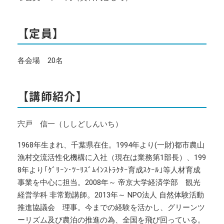
【定員】
各会場 20名
【講師紹介】
宍戸 信一（ししどしんいち）
1968年生まれ、千葉県在住。1994年より(一財)都市農山
漁村交流活性化機構に入社（現在は業務第1部長）、199
8年より｢ｸﾞﾘｰﾝ･ﾂｰﾘｽﾞﾑｲﾝｽﾄﾗｸﾀｰ育成ｽｸｰﾙ｣等人材育成
事業を中心に担当。2008年～ 帝京大学経済学部 観光
経営学科 非常勤講師。2013年～ NPO法人 自然体験活動
推進協議会 理事。今までの経験を活かし、グリーンツ
ーリズム及び農泊の推進の為、全国を飛び回っている。